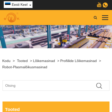
Eesti Keel
Kodu
>
Tooted
>
Lõikemasinad
>
Profiilide Lõikemasinad
>
Robot-Plasmalõikusmasinad
Tooted