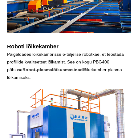
Roboti lõikekamber
Paigaldades lõikekambrisse 6-teljelise robotkäe, et teostada
profiilide kvaliteetset lõikamist. See on kogu PBG400
põhiosa
Robot-plasmalõikusmasinad
lõikekamber plasma
lõikamiseks.