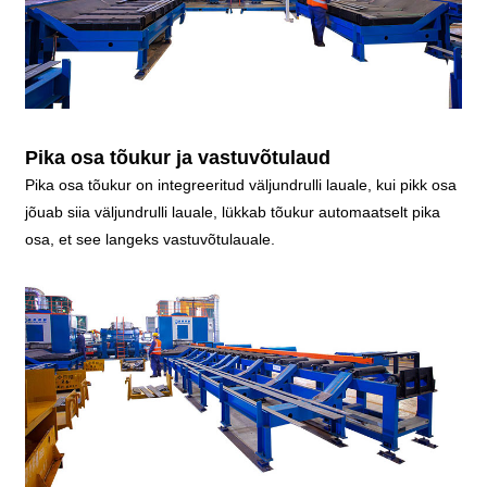
Pika osa tõukur ja vastuvõtulaud
Pika osa tõukur on integreeritud väljundrulli lauale, kui pikk osa
jõuab siia väljundrulli lauale, lükkab tõukur automaatselt pika
osa, et see langeks vastuvõtulauale.