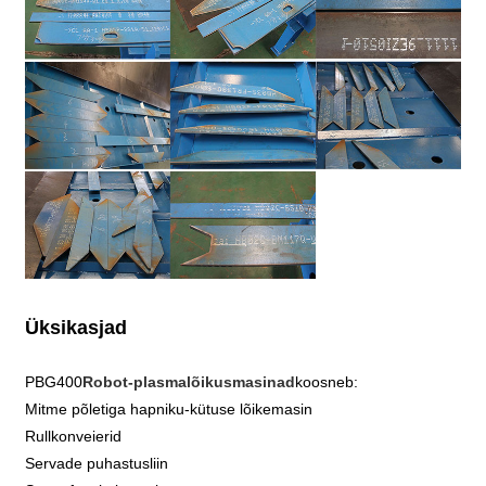
Üksikasjad
PBG400
Robot-plasmalõikusmasinad
koosneb:
Mitme põletiga hapniku-kütuse lõikemasin
Rullkonveierid
Servade puhastusliin