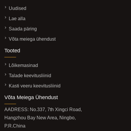
Uudised
Lae alla
Saada päring
Võta meiega ühendust
Tooted
Lõikemasinad
Talade keevitusliinid
Kasti veeru keevitusliinid
Võta Meiega Ühendust
AADRESS: No.337, 7th Xingci Road,
Hangzhou Bay New Area, Ningbo,
P.R.China