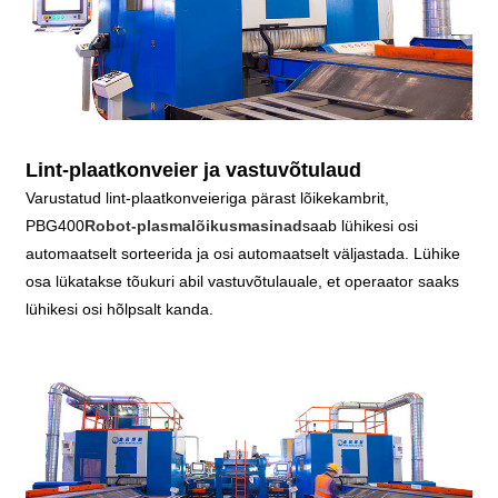
Lint-plaatkonveier ja vastuvõtulaud
Varustatud lint-plaatkonveieriga pärast lõikekambrit,
PBG400
Robot-plasmalõikusmasinad
saab lühikesi osi
automaatselt sorteerida ja osi automaatselt väljastada. Lühike
osa lükatakse tõukuri abil vastuvõtulauale, et operaator saaks
lühikesi osi hõlpsalt kanda.