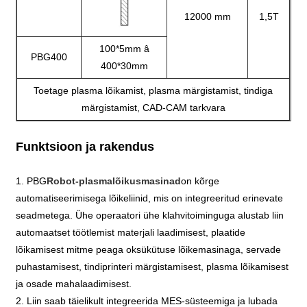
12000 mm
1,5T
100*5mm â
PBG400
400*30mm
Toetage plasma lõikamist, plasma märgistamist, tindiga
märgistamist, CAD-CAM tarkvara
Funktsioon ja rakendus
1. PBG
Robot-plasmalõikusmasinad
on kõrge
automatiseerimisega lõikeliinid, mis on integreeritud erinevate
seadmetega. Ühe operaatori ühe klahvitoiminguga alustab liin
automaatset töötlemist materjali laadimisest, plaatide
lõikamisest mitme peaga oksükütuse lõikemasinaga, servade
puhastamisest, tindiprinteri märgistamisest, plasma lõikamisest
ja osade mahalaadimisest.
2. Liin saab täielikult integreerida MES-süsteemiga ja lubada