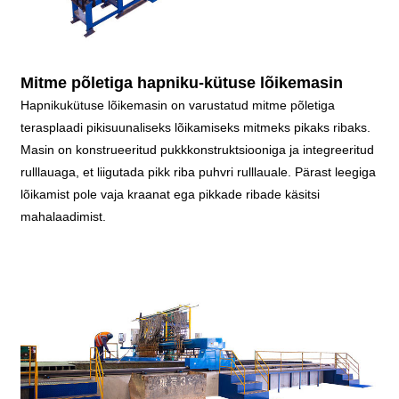
Mitme põletiga hapniku-kütuse lõikemasin
Hapnikukütuse lõikemasin on varustatud mitme põletiga
terasplaadi pikisuunaliseks lõikamiseks mitmeks pikaks ribaks.
Masin on konstrueeritud pukkkonstruktsiooniga ja integreeritud
rulllauaga, et liigutada pikk riba puhvri rulllauale. Pärast leegiga
lõikamist pole vaja kraanat ega pikkade ribade käsitsi
mahalaadimist.