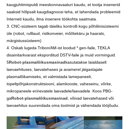
kaugjuhtimispuldi meeskonnavaaturi kaudu, et tootja insenerid
saaksid hõlpsalt kaugdiagnoosi teha, et lahendada probleemid
Interneti kaudu, ilma insenere töökohta saatmata.
3. CNC-süsteem tagab täieliku kontrolli kogu põhiliinisüsteemi
üle (robot, rulllaud, ristkonveier, mõõtekäru ja haarats,
märgistussüsteem)
4. Oskab lugeda Tribon/AM-ist loodud *.gen-faile, TEKLA
disainitarkvarast eksporditud DSTV-faile ja muid vorminguid.
5
Robot-plasmalõikusmasinad
kasutatakse laialdaselt
laevaehituses, laevatehases ja avamerel jäigastajate
plasmalõikamiseks, et valmistada lamepaneeli,
topeltpõhjakonstruktsiooni, alamkooste, vaheseinu, võrke,
mikropaneele erinevatele laevadele/laevadele. Koos PBG-
ga
Robot-plasmalõikusmasinad
, võivad laevatehased või
laevaehitus suurendada oma tootmist ja vähendada tööjõudu.