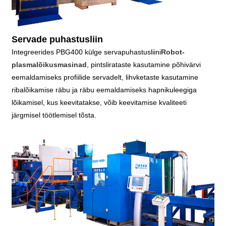
Servade puhastusliin
Integreerides PBG400 külge servapuhastusliini
Robot-
plasmalõikusmasinad
, pintslirataste kasutamine põhivärvi
eemaldamiseks profiilide servadelt, lihvketaste kasutamine
ribalõikamise räbu ja räbu eemaldamiseks hapnikuleegiga
lõikamisel, kus keevitatakse, võib keevitamise kvaliteeti
järgmisel töötlemisel tõsta.