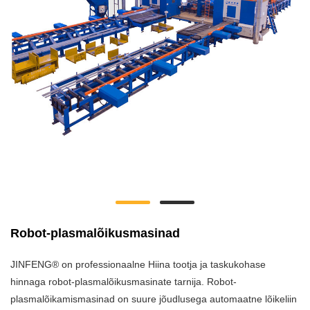
Robot-plasmalõikusmasinad
JINFENG® on professionaalne Hiina tootja ja taskukohase
hinnaga robot-plasmalõikusmasinate tarnija. Robot-
plasmalõikamismasinad on suure jõudlusega automaatne lõikeliin