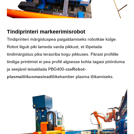
Tindiprinteri markeerimisrobot
Tindiprinteri märgistuspea paigaldamiseks robotkäe külge.
Robot liigub piki lameda varda pikkust, et lõpetada
tindimärgistus pika terasriba kogu pikkuses. Pärast profiilile
tindiga printimist ei pea profiil algsesse kohta tagasi pöörduma
ja seejärel teisaldada PBG400-sse
Robot-
plasmalõikusmasinad
lõikekamber plasma lõikamiseks.