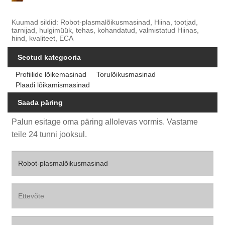
Kuumad sildid: Robot-plasmalõikusmasinad, Hiina, tootjad,
tarnijad, hulgimüük, tehas, kohandatud, valmistatud Hiinas,
hind, kvaliteet, ECA
Seotud kategooria
Profiilide lõikemasinad
Torulõikusmasinad
Plaadi lõikamismasinad
Saada päring
Palun esitage oma päring allolevas vormis. Vastame
teile 24 tunni jooksul.