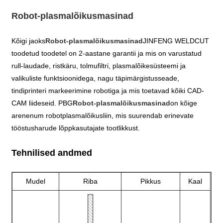
Robot-plasmalõikusmasinad
Kõigi jaoks
Robot-plasmalõikusmasinad
JINFENG WELDCUT
toodetud toodetel on 2-aastane garantii ja mis on varustatud
rull-laudade, ristkäru, tolmufiltri, plasmalõikesüsteemi ja
valikuliste funktsioonidega, nagu täpimärgistusseade,
tindiprinteri markeerimine robotiga ja mis toetavad kõiki CAD-
CAM liideseid. PBG
Robot-plasmalõikusmasinad
on kõige
arenenum robotplasmalõikusliin, mis suurendab erinevate
tööstusharude lõppkasutajate tootlikkust.
Tehnilised andmed
Mudel
Riba
Pikkus
Kaal