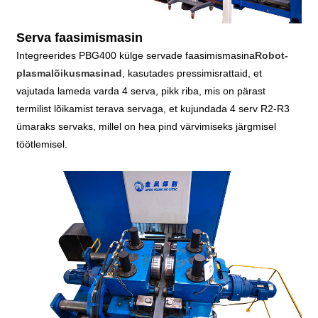
Serva faasimismasin
Integreerides PBG400 külge servade faasimismasina
Robot-
plasmalõikusmasinad
, kasutades pressimisrattaid, et
vajutada lameda varda 4 serva, pikk riba, mis on pärast
termilist lõikamist terava servaga, et kujundada 4 serv R2-R3
ümaraks servaks, millel on hea pind värvimiseks järgmisel
töötlemisel.