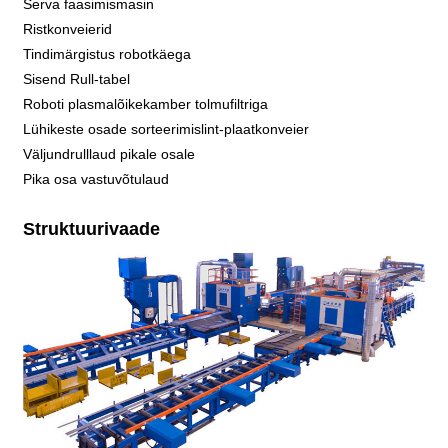
Serva faasimismasin
Ristkonveierid
Tindimärgistus robotkäega
Sisend Rull-tabel
Roboti plasmalõikekamber tolmufiltriga
Lühikeste osade sorteerimislint-plaatkonveier
Väljundrulllaud pikale osale
Pika osa vastuvõtulaud
Struktuurivaade